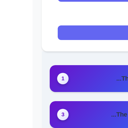
Th
The 