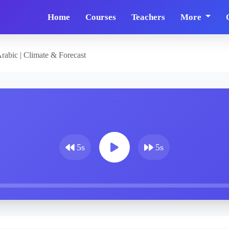
Home
Courses
Teachers
More
rabic | Climate & Forecast
5s
5s