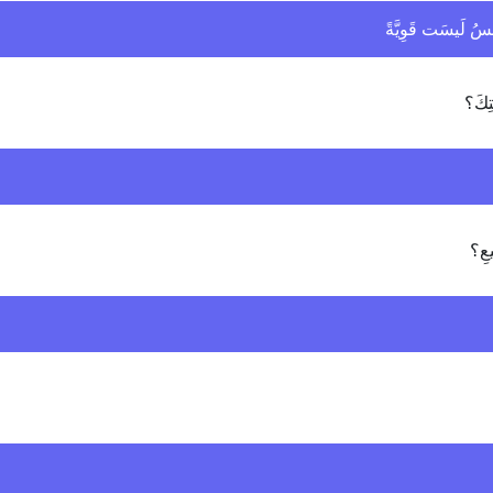
َمسُ لَيسَت قَوِيَّةً
تِكَ؟
يعِ؟