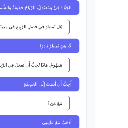
الجَوُّ دَافِئٌ وَمُعتَدِلٌ، الرِّيَاحُ خَفِيفَةٌ وَالشّ
هَل تُمطِرُ فِي فَصلِ الرَّبِيعِ فِي مَدِينَ
لَا، هِيَ تُمطِرُ نَادِرًا
مَفهُومٌ. مَاذَا تُحِبُّ أَن تَفعَلَ فِي الرَّبِ
أُحِبُّ أَن أَذهَبَ إِلَى الحَدِيقَةِ
مَعَ مَن؟
أَذهَبُ مَعَ عَائِلَتِي