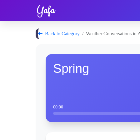
Yafa
Back to Category
Weather Conversations in A
Spring
00:00