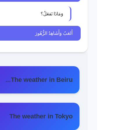
وَمَاذَا تَفعَلُ؟
أَلعَبُ وَأَشَاهِدُ الزُّهُورَ
The weather in Beiru...
The weather in Tokyo