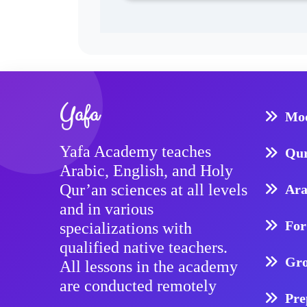
Yafa
Mod
Yafa Academy teaches
Qur
Arabic, English, and Holy
Qur’an sciences at all levels
Ara
and in various
For
specializations with
qualified native teachers.
Gro
All lessons in the academy
are conducted remotely
Pre