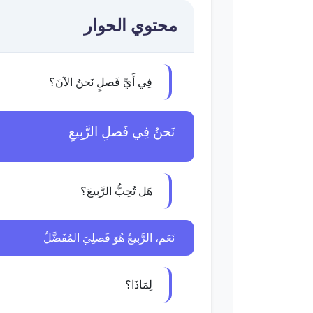
محتوي الحوار
فِي أَيِّ فَصلٍ نَحنُ الآنَ؟
نَحنُ فِي فَصلِ الرَّبِيعِ
هَل تُحِبُّ الرَّبِيعَ؟
نَعَم، الرَّبِيعُ هُوَ فَصلِيَ المُفَضَّلُ
لِمَاذَا؟